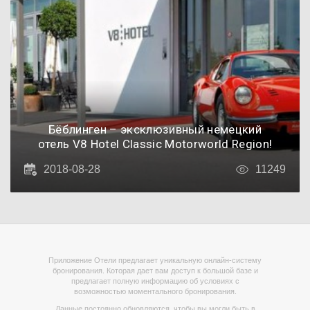
Бёблинген – эксклюзивный немецкий
отель V8 Hotel Classic Motorworld Region!
2018-08-28
11249
Приложение Отели предлагает уникальную онлайн-систему
бронирования. Которая дает вам доступ к большой базе и
предлагает полную информацию об условиях с
возможностью моментального бронирования.
Данные постоянно обновляются, чтобы вы могли быть в