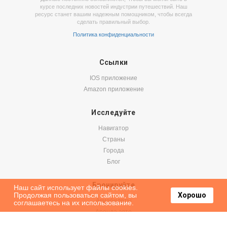
курсе последних новостей индустрии путешествий. Наш
ресурс станет вашим надежным помощником, чтобы всегда
сделать правильный выбор.
Политика конфиденциальности
Ссылки
IOS приложение
Amazon приложение
Исследуйте
Навигатор
Страны
Города
Блог
Бронируйте
Наш сайт использует файлы cookies.
Продолжая пользоваться сайтом, вы
Хорошо
Авиабилеты
соглашаетесь на их использование.
Аренда авто
Паромы