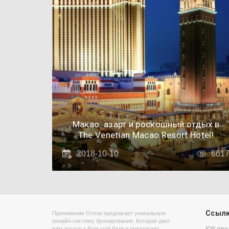
Макао: азарт и роскошный отдых в
The Venetian Macao Resort Hotel!
2018-10-10
661
Ссыл
Приложение Отели предлагает уникальную
онлайн-систему бронирования. Которая дает
вам доступ к большой базе и предлагает