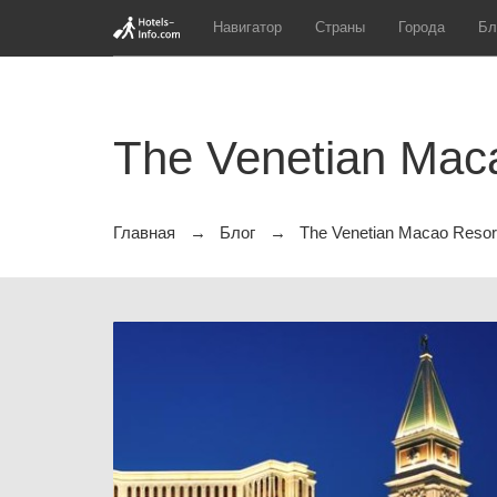
Навигатор
Страны
Города
Бл
The Venetian Maca
Главная
Блог
The Venetian Macao Resort