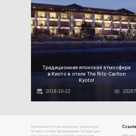
Традиционная японская атмосфера
в Киото в отеле The Ritz-Carlton
Kyoto!
2018-10-22
1028
Ссыл
Приложение Отели предлагает уникальную
онлайн-систему бронирования. Которая дает
вам доступ к большой базе и предлагает