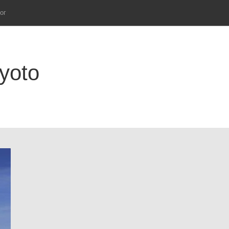
ог
Kyoto