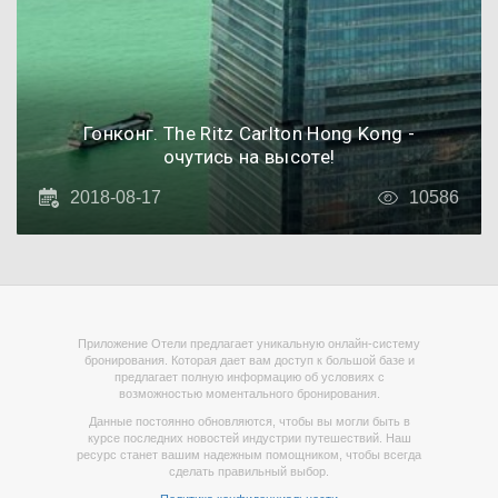
Гонконг. The Ritz Carlton Hong Kong -
очутись на высоте!
2018-08-17
10586
Приложение Отели предлагает уникальную онлайн-систему
бронирования. Которая дает вам доступ к большой базе и
предлагает полную информацию об условиях с
возможностью моментального бронирования.
Данные постоянно обновляются, чтобы вы могли быть в
курсе последних новостей индустрии путешествий. Наш
ресурс станет вашим надежным помощником, чтобы всегда
сделать правильный выбор.