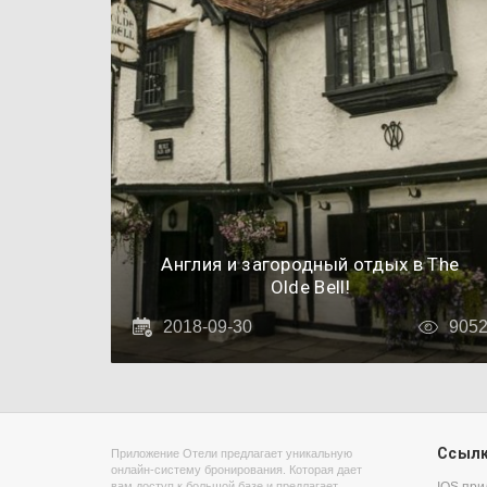
Англия и загородный отдых в The
Olde Bell!
2018-09-30
905
Ссыл
Приложение Отели предлагает уникальную
онлайн-систему бронирования. Которая дает
вам доступ к большой базе и предлагает