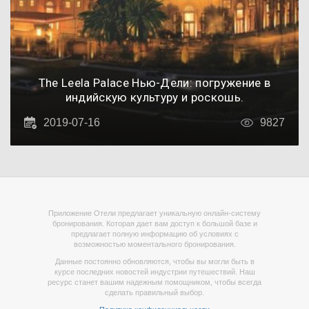
The Leela Palace Нью-Дели: погружение в
индийскую культуру и роскошь.
2019-07-16
9827
Приложение Отели предлагает уникальную онлайн-систему
бронирования. Которая дает вам доступ к большой базе и
предлагает полную информацию об условиях с
возможностью моментального бронирования.
Данные постоянно обновляются, чтобы вы могли быть в
курсе последних новостей индустрии путешествий. Наш
ресурс станет вашим надежным помощником, чтобы всегда
сделать правильный выбор.