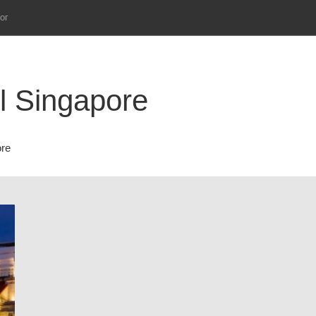
ог
l Singapore
ore