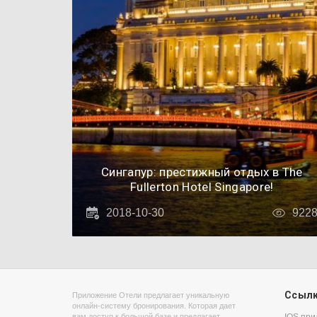
Сингапур: престижный отдых в The
Fullerton Hotel Singapore!
2018-10-30
922
Ссыл
Приложение Отели предлагает уникальную
онлайн-систему бронирования. Которая дает
вам доступ к большой базе и предлагает