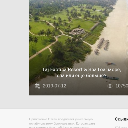
Taj Exotica Resort & Spa Гоа: море,
спа или еще больше?
2019-07-12
1075
Ссыл
Приложение Отели предлагает уникальную
онлайн-систему бронирования. Которая дает
вам доступ к большой базе и предлагает