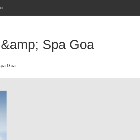
ог
t &amp; Spa Goa
 Spa Goa