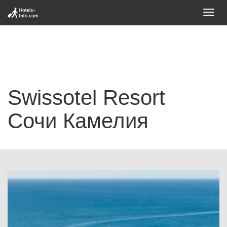
Toggl
navig
Swissоtel Resort
Сочи Камелия