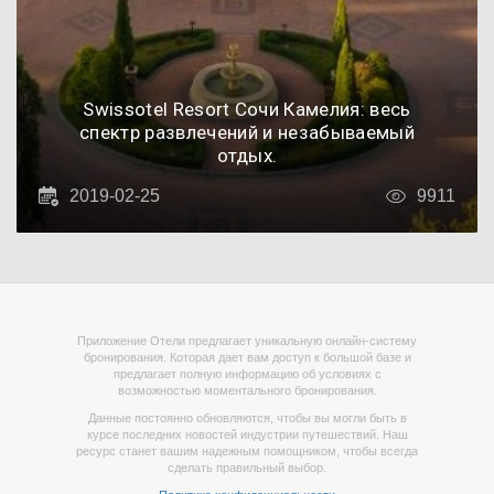
Swissоtel Resort Сочи Камелия: весь
спектр развлечений и незабываемый
отдых.
2019-02-25
9911
Приложение Отели предлагает уникальную онлайн-систему
бронирования. Которая дает вам доступ к большой базе и
предлагает полную информацию об условиях с
возможностью моментального бронирования.
Данные постоянно обновляются, чтобы вы могли быть в
курсе последних новостей индустрии путешествий. Наш
ресурс станет вашим надежным помощником, чтобы всегда
сделать правильный выбор.