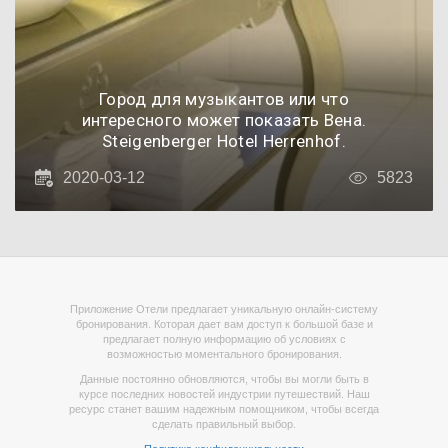
Город для музыкантов или что
интересного может показать Вена.
Steigenberger Hotel Herrenhof.
2020-03-12
5823
Приложение Отели предлагает уникальную онлайн-систему
бронирования. Которая дает вам доступ к большой базе и
предлагает полную информацию об условиях с
возможностью моментального бронирования.
Данные постоянно обновляются, чтобы вы могли быть в
курсе последних новостей индустрии путешествий. Наш
ресурс станет вашим надежным помощником, чтобы всегда
сделать правильный выбор.