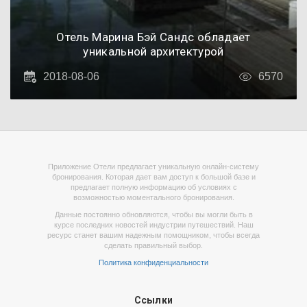
Отель Марина Бэй Сандс обладает
уникальной архитектурой
2018-08-06
6570
Приложение Отели предлагает уникальную онлайн-систему
бронирования. Которая дает вам доступ к большой базе и
предлагает полную информацию об условиях с
возможностью моментального бронирования.
Данные постоянно обновляются, чтобы вы могли быть в
курсе последних новостей индустрии путешествий. Наш
ресурс станет вашим надежным помощником, чтобы всегда
сделать правильный выбор.
Политика конфиденциальности
Ссылки