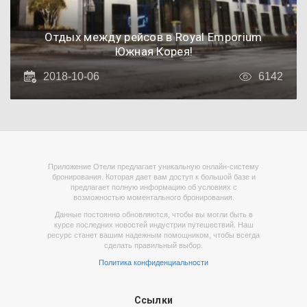
Отдых между рейсов в Royal Emporium
Южная Корея!
2018-10-06
6142
Приложение Отели предлагает уникальную онлайн-систему
бронирования. Которая дает вам доступ к большой базе и
предлагает полную информацию об условиях с
возможностью моментального бронирования.
Данные постоянно обновляются, чтобы вы могли быть в
курсе последних новостей индустрии путешествий. Наш
ресурс станет вашим надежным помощником, чтобы всегда
сделать правильный выбор.
Политика конфиденциальности
Ссылки