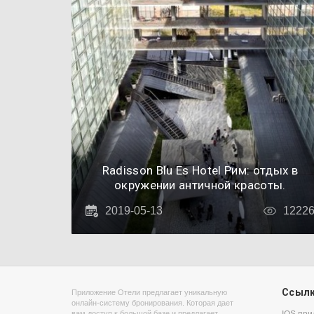
Radisson Blu Es Hotel Рим: отдых в
окружении античной красоты.
2019-05-13
1222
Ссыл
Приложение Отели предлагает уникальную
онлайн-систему бронирования. Которая дает
вам доступ к большой базе и предлагает