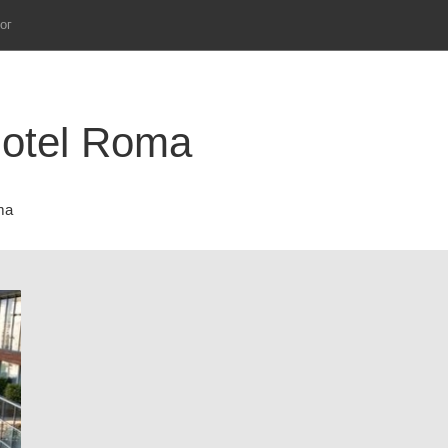
ог
Hotel Roma
ma