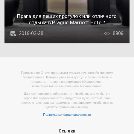
Прага для пеших прогулок или отличного
отдыха в Prague Marriott Hotel?
2019-02-28
8909
Приложение Отели предлагает уникальную онлайн-систему
бронирования. Которая дает вам доступ к большой базе и
предлагает полную информацию об условиях с
возможностью моментального бронирования.
Данные постоянно обновляются, чтобы вы могли быть в
курсе последних новостей индустрии путешествий. Наш
ресурс станет вашим надежным помощником, чтобы всегда
сделать правильный выбор.
Политика конфиденциальности
Ссылки