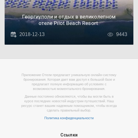
Георгиуполи и отдых в великолепном
отеле Pilot Beach Resort.
2018-12-13
9443
Приложение Отели предлагает уникальную онлайн-систему
бронирования. Которая дает вам доступ к большой базе и
предлагает полную информацию об условиях с
возможностью моментального бронирования.
Данные постоянно обновляются, чтобы вы могли быть в
курсе последних новостей индустрии путешествий. Наш
ресурс станет вашим надежным помощником, чтобы всегда
сделать правильный выбор.
Политика конфиденциальности
Ссылки