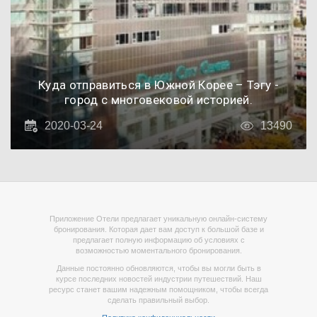
Куда отправиться в Южной Корее – Тэгу -
город с многовековой историей.
2020-03-24
13490
Приложение Отели предлагает уникальную онлайн-систему
бронирования. Которая дает вам доступ к большой базе и
предлагает полную информацию об условиях с
возможностью моментального бронирования.
Данные постоянно обновляются, чтобы вы могли быть в
курсе последних новостей индустрии путешествий. Наш
ресурс станет вашим надежным помощником, чтобы всегда
сделать правильный выбор.