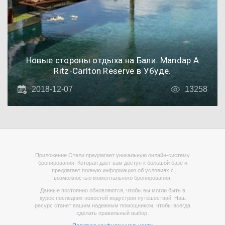
Новые стороны отдыха на Бали. Mandap A
Ritz-Carlton Reserve в Убуде.
2018-12-07
13258
Приложение Отели предлагает уникальную онлайн-систему
бронирования. Которая дает вам доступ к большой базе и
предлагает полную информацию об условиях с
возможностью моментального бронирования.
Данные постоянно обновляются, чтобы вы могли быть в
курсе последних новостей индустрии путешествий. Наш
ресурс станет вашим надежным помощником, чтобы всегда
сделать правильный выбор.