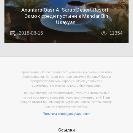
Anantara Qasr Al Sarab Desert Resort -
Замок среди пустыни в Mahdar Bin
Usayyan!
2018-08-16
11354
Приложение Отели предлагает уникальную онлайн-систему
бронирования. Которая дает вам доступ к большой базе и
предлагает полную информацию об условиях с
возможностью моментального бронирования.
Данные постоянно обновляются, чтобы вы могли быть в
курсе последних новостей индустрии путешествий. Наш
ресурс станет вашим надежным помощником, чтобы всегда
сделать правильный выбор.
Политика конфиденциальности
Ссылки