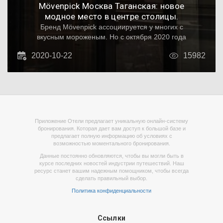
Mövenpick Москва Таганская: новое
модное место в центре столицы.
Бренд Mövenpick ассоциируется у многих с
вкусным мороженым. Но с октября 2020 года
москвичи и гости города привыкают к
2020-10-22
15982
другому позиционированию. Под этим
название открылся новый и единственный в
этом году международный отель
открывшийся в столице России.
Приложение Отели предлагает уникальную онлайн-систему
бронирования. Которая дает вам доступ к большой базе и
предлагает полную информацию об условиях с
возможностью моментального бронирования.
Данные постоянно обновляются, чтобы вы могли быть в
курсе последних новостей индустрии путешествий. Наш
ресурс станет вашим надежным помощником, чтобы всегда
сделать правильный выбор.
Политика конфиденциальности
Ссылки