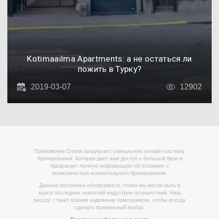
Kotimaailma Apartments: а не остаться ли
пожить в Турку?
2019-03-07
12902
Приложение Отели предлагает уникальную онлайн-систему
бронирования. Которая дает вам доступ к большой базе и
предлагает полную информацию об условиях с
возможностью моментального бронирования.
Данные постоянно обновляются, чтобы вы могли быть в
курсе последних новостей индустрии путешествий. Наш
ресурс станет вашим надежным помощником, чтобы всегда
сделать правильный выбор.