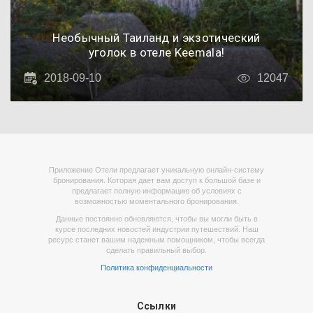
Необычный Таиланд и экзотический
уголок в отеле Keemala!
2018-09-10
12047
Приложение Отели предлагает уникальную онлайн-систему
бронирования. Которая дает вам доступ к большой базе и
предлагает полную информацию об условиях с
возможностью моментального бронирования.
Данные постоянно обновляются, чтобы вы могли быть в
курсе последних новостей индустрии путешествий. Наш
ресурс станет вашим надежным помощником, чтобы всегда
сделать правильный выбор.
Политика конфиденциальности
Ссылки