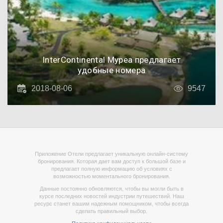
InterContinental Муреа предлагает
удобные номера
2018-08-06
9547
Приложение Отели предлагает уникальную онлайн-систему
бронирования. Которая дает вам доступ к большой базе и
предлагает полную информацию об условиях с
возможностью моментального бронирования.
Данные постоянно обновляются, чтобы вы могли быть в
курсе последних новостей индустрии путешествий. Наш
ресурс станет вашим надежным помощником, чтобы всегда
сделать правильный выбор.