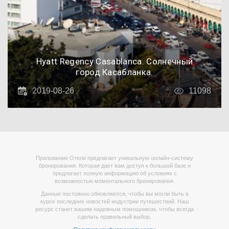
Hyatt Regency Casablanca. Солнечный
город Касабланка.
2019-08-26
11098
Приложение Отели предлагает уникальную онлайн-систему
бронирования. Которая дает вам доступ к большой базе и
предлагает полную информацию об условиях с
возможностью моментального бронирования.
Данные постоянно обновляются, чтобы вы могли быть в
курсе последних новостей индустрии путешествий. Наш
ресурс станет вашим надежным помощником, чтобы всегда
сделать правильный выбор.