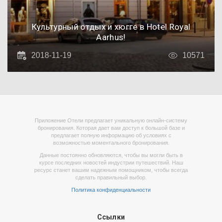
Культурный отдых и хюгге в Hotel Royal
Aarhus!
2018-11-19
10571
Приложение Отели предлагает уникальную онлайн-систему
бронирования. Которая дает вам доступ к большой базе и
предлагает полную информацию об условиях с
возможностью моментального бронирования.
Данные постоянно обновляются, чтобы вы могли быть в
курсе последних новостей индустрии путешествий. Наш
ресурс станет вашим надежным помощником, чтобы всегда
сделать правильный выбор.
Политика конфиденциальности
Ссылки