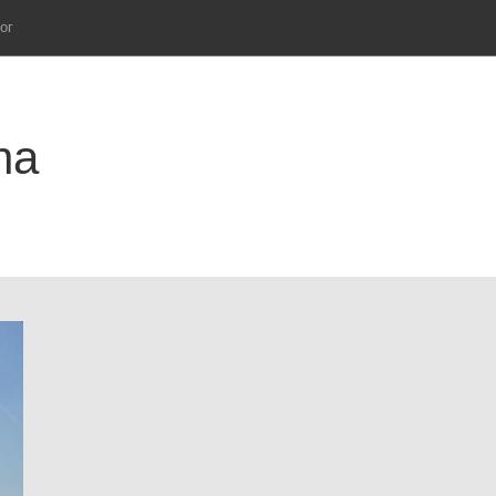
ог
na