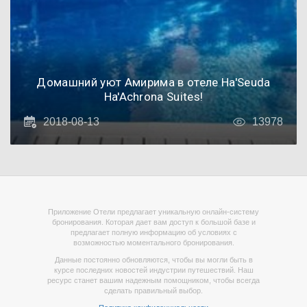
Домашний уют Амирима в отеле Ha'Seuda
Ha'Achrona Suites!
2018-08-13
13978
Приложение Отели предлагает уникальную онлайн-систему
бронирования. Которая дает вам доступ к большой базе и
предлагает полную информацию об условиях с
возможностью моментального бронирования.
Данные постоянно обновляются, чтобы вы могли быть в
курсе последних новостей индустрии путешествий. Наш
ресурс станет вашим надежным помощником, чтобы всегда
сделать правильный выбор.