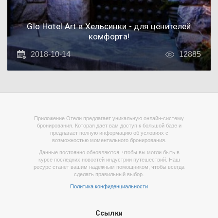
Glo Hotel Art в Хельсинки - для ценителей
комфорта!
2018-10-14
12885
Приложение Отели предлагает уникальную онлайн-систему
бронирования. Которая дает вам доступ к большой базе и
предлагает полную информацию об условиях с
возможностью моментального бронирования.
Данные постоянно обновляются, чтобы вы могли быть в
курсе последних новостей индустрии путешествий. Наш
ресурс станет вашим надежным помощником, чтобы всегда
сделать правильный выбор.
Политика конфиденциальности
Ссылки