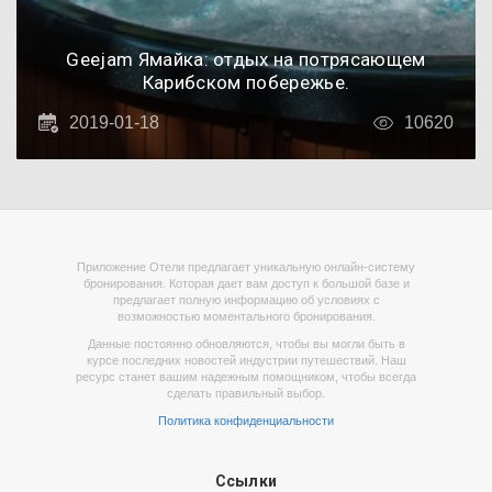
Geejam Ямайка: отдых на потрясающем
Карибском побережье.
2019-01-18
10620
Приложение Отели предлагает уникальную онлайн-систему
бронирования. Которая дает вам доступ к большой базе и
предлагает полную информацию об условиях с
возможностью моментального бронирования.
Данные постоянно обновляются, чтобы вы могли быть в
курсе последних новостей индустрии путешествий. Наш
ресурс станет вашим надежным помощником, чтобы всегда
сделать правильный выбор.
Политика конфиденциальности
Ссылки