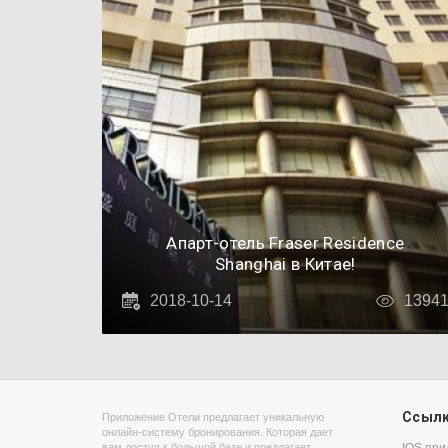
Апарт-отель Fraser Residence
Shanghai в Китае!
2018-10-14
1394
Ссыл
Приложение Отели предлагает уникальную
онлайн-систему бронирования. Которая дает
вам доступ к большой базе и предлагает