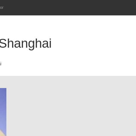
ог
 Shanghai
i