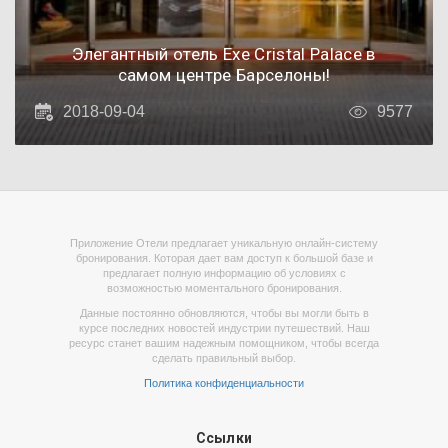
Элегантный отель Exe Cristal Palace в
самом центре Барселоны!
2018-09-04
9577
Приложение Отели предлагает уникальную онлайн-систему
бронирования. Которая дает вам доступ к большой базе и
предлагает полную информацию об условиях с
возможностью моментального бронирования.
Данные постоянно обновляются, чтобы вы могли быть в
курсе последних новостей индустрии путешествий. Наш
ресурс станет вашим надежным помощником, чтобы всегда
сделать правильный выбор.
Политика конфиденциальности
Ссылки