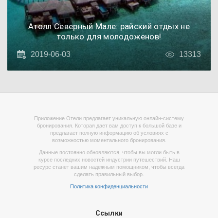
Атолл Северный Мале: райский отдых не
только для молодоженов!
2019-06-03
13313
Приложение Отели предлагает уникальную онлайн-систему
бронирования. Которая дает вам доступ к большой базе и
предлагает полную информацию об условиях с
возможностью моментального бронирования.
Данные постоянно обновляются, чтобы вы могли быть в
курсе последних новостей индустрии путешествий. Наш
ресурс станет вашим надежным помощником, чтобы всегда
сделать правильный выбор.
Политика конфиденциальности
Ссылки