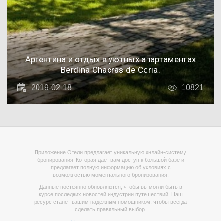
Аргентина и отдых в уютных апартаментах
Berdina Chacras de Coria.
2019-02-18
10821
Приложение Отели предлагает уникальную онлайн-систему
бронирования. Которая дает вам доступ к большой базе и
предлагает полную информацию об условиях с
возможностью моментального бронирования.
Данные постоянно обновляются, чтобы вы могли быть в
курсе последних новостей индустрии путешествий. Наш
ресурс станет вашим надежным помощником, чтобы всегда
сделать правильный выбор.