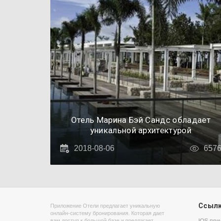
Отель Марина Бэй Сандс обладает
уникальной архитектурой
2018-08-06
657
Ссыл
Приложение Отели предлагает уникальную
онлайн-систему бронирования. Которая дает
вам доступ к большой базе и предлагает