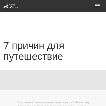
Toggl
navig
7 причин для
путешествие
Приложение Отели предлагает уникальную онлайн-систему