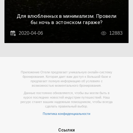
Для влюбленных в минимализм. Провели
бы ночь в эстонском гараже?
2020-04-06
12883
Приложение Отели предлагает уникальную онлайн-систему
бронирования. Которая дает вам доступ к большой базе и
предлагает полную информацию об условиях с
возможностью моментального бронирования.
Данные постоянно обновляются, чтобы вы могли быть в
курсе последних новостей индустрии путешествий. Наш
ресурс станет вашим надежным помощником, чтобы всегда
сделать правильный выбор.
Политика конфиденциальности
Ссылки