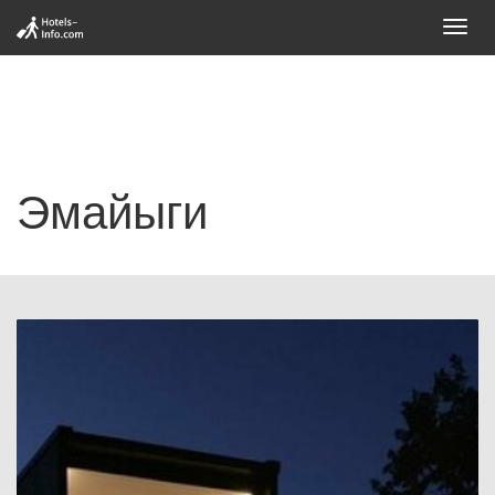
Toggl
navig
Эмайыги