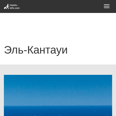
Toggl
navig
Эль-Кантауи