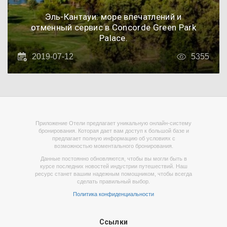
Эль-Кантауи: море впечатлений и
отменный сервис в Concorde Green Park
Palace.
2019-07-12
5355
Приложение Отели предлагает уникальную онлайн-систему
бронирования. Которая дает вам доступ к большой базе и
предлагает полную информацию об условиях с
возможностью моментального бронирования.
Данные постоянно обновляются, чтобы вы могли быть в
курсе последних новостей индустрии путешествий. Наш
ресурс станет вашим надежным помощником, чтобы всегда
сделать правильный выбор.
Политика конфиденциальности
Ссылки