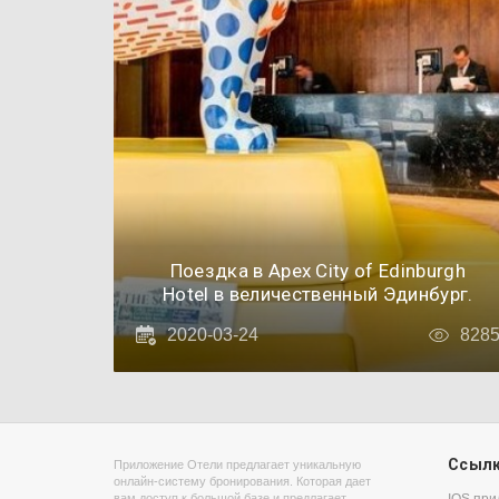
Поездка в Apex City of Edinburgh
Hotel в величественный Эдинбург.
2020-03-24
828
Ссыл
Приложение Отели предлагает уникальную
онлайн-систему бронирования. Которая дает
вам доступ к большой базе и предлагает