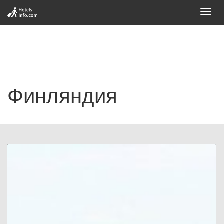
Toggl
navig
Финляндия