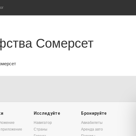
ог
фства Сомерсет
омерсет
ки
Исследуйте
Бронируйте
иложение
Навигатор
Авиабилеты
 приложение
Страны
Аренда авто