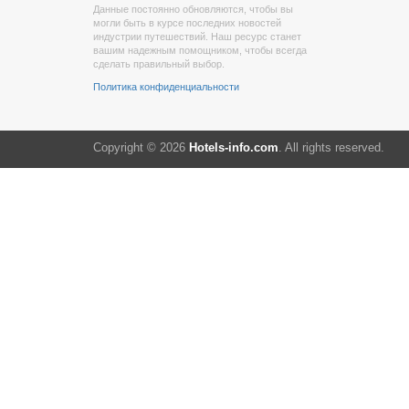
Данные постоянно обновляются, чтобы вы
могли быть в курсе последних новостей
индустрии путешествий. Наш ресурс станет
вашим надежным помощником, чтобы всегда
сделать правильный выбор.
Политика конфиденциальности
Copyright © 2026
Hotels-info.com
. All rights reserved.