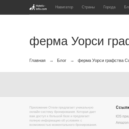
Навигатор
Страны
Города
Бл
ферма Уорси гра
Главная
Блог
ферма Уорси графства С
Ссыл
Приложение Отели предлагает уникальную
онлайн-систему бронирования. Которая дает
вам доступ к большой базе и предлагает
IOS пр
полную информацию об условиях с
Amazon
возможностью моментального бронирования.