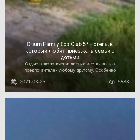
Otium Family Eco Club 5* - отель, в
который любят приезжать семьи с
детьми
Отдых в экологически чистых местах всегда
предпочтителен любому другому. Особенно
если в отпуск собирается семья с детьми.
2021-03-25
5588
Расположение отеля в таком случае имеет
решающее значение. Необходимо место,
находящееся в шаговой доступности от
Средиземного моря, но при этом и от
курортных городов не слишком удаленное,
чтобы при необходимости можно было
выбраться на прогулку. И такой отель есть –
это Otium Family Eco Club 5*. Он расположен
в красивом поселке Титрейнгель, в
нескольких километрах от популярных