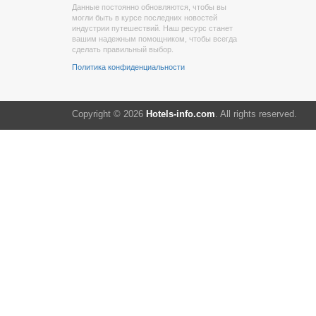
Данные постоянно обновляются, чтобы вы
могли быть в курсе последних новостей
индустрии путешествий. Наш ресурс станет
вашим надежным помощником, чтобы всегда
сделать правильный выбор.
Политика конфиденциальности
Copyright © 2026
Hotels-info.com
. All rights reserved.