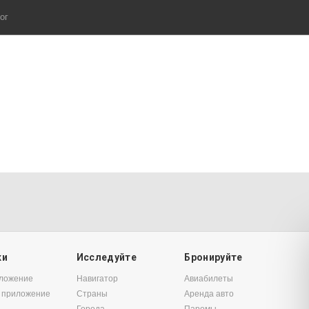
ог
ки
Исследуйте
Бронируйте
иложение
Навигатор
Авиабилеты
 приложение
Страны
Аренда авто