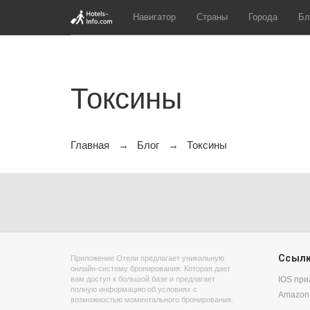
Навигатор
Страны
Города
Бл
Токсины
Главная
Блог
Токсины
Ссыл
Приложение Отели предлагает уникальную
онлайн-систему бронирования. Которая дает
вам доступ к большой базе и предлагает
IOS пр
полную информацию об условиях с
Amazon
возможностью моментального бронирования.