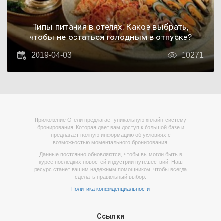
Типы питания в отелях. Какое выбрать,
чтобы не остаться голодным в отпуске?
2019-04-03
10271
Приложение Отели предлагает уникальную онлайн-систему
бронирования. Которая дает вам доступ к большой базе и
предлагает полную информацию об условиях с
возможностью моментального бронирования.
Данные постоянно обновляются, чтобы вы могли быть в
курсе последних новостей индустрии путешествий. Наш
ресурс станет вашим надежным помощником, чтобы всегда
сделать правильный выбор.
Политика конфиденциальности
Ссылки