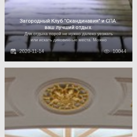
Загородный Клуб "Скандинавия" и СПА:
ваш лучший отдых.
Для отдыха порой не нужно далеко уезжать
или искать диковинные места. Можно
окунуться в живое напоминание о красоте
2020-11-14
10044
русской жизни на природе незадолго до
Революции 1917 года. Оставить позади
оживленную жизнь мегаполиса и побыть
наедине с собой, своими друзьями или
семьей. Загородный Клуб "Скандинавия" и
СПА был построен в начале 20 века и не
теряет своей популярности по сей день. Он
расположен в популярном курортном
районе Сестрорецк на берегу Финского
залива.