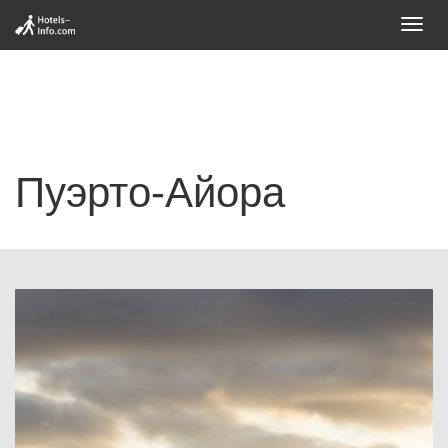
Toggl
navig
Пуэрто-Айора