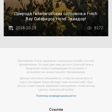
Природа Галапагосских островов в Finch
Bay Galapagos Hotel Эквадор!
2018-10-19
8172
Приложение Отели предлагает уникальную онлайн-систему
бронирования. Которая дает вам доступ к большой базе и
предлагает полную информацию об условиях с
возможностью моментального бронирования.
Данные постоянно обновляются, чтобы вы могли быть в
курсе последних новостей индустрии путешествий. Наш
ресурс станет вашим надежным помощником, чтобы всегда
сделать правильный выбор.
Политика конфиденциальности
Ссылки