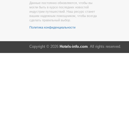
Данные постоянно обновляются, чтобы вы
могли быть в курсе последних новостей
индустрии путешествий. Наш ресурс станет
вашим надежным помощником, чтобы всегда
сделать правильный выбор.
Политика конфиденциальности
Copyright © 2026
Hotels-info.com
. All rights reserved.