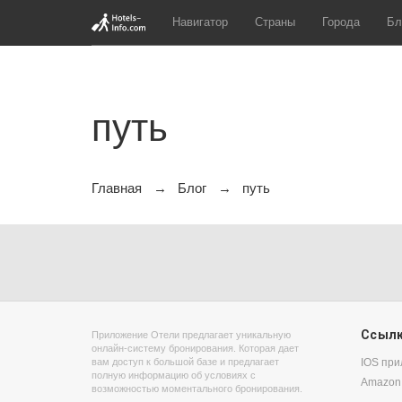
Навигатор
Страны
Города
Бл
путь
Главная
Блог
путь
Ссыл
Приложение Отели предлагает уникальную
онлайн-систему бронирования. Которая дает
вам доступ к большой базе и предлагает
IOS пр
полную информацию об условиях с
Amazon
возможностью моментального бронирования.