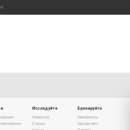
ог
ки
Исследуйте
Бронируйте
иложение
Навигатор
Авиабилеты
 приложение
Страны
Аренда авто