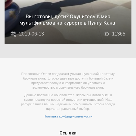
Вы готовы, дети? Окунитесь в мир
мультфильмов на курорте в Пунту-Кана.
2019-06-13
11365
Приложение Отели предлагает уникальную онлайн-систему
бронирования. Которая дает вам доступ к большой базе и
предлагает полную информацию об условиях с
возможностью моментального бронирования.
Данные постоянно обновляются, чтобы вы могли быть в
курсе последних новостей индустрии путешествий. Наш
ресурс станет вашим надежным помощником, чтобы всегда
сделать правильный выбор.
Политика конфиденциальности
Ссылки