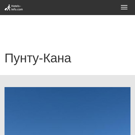
Toggl
navig
Пунту-Кана