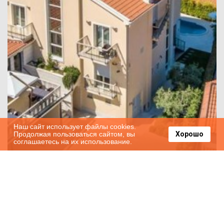
Наш сайт использует файлы cookies.
Продолжая пользоваться сайтом, вы
Хорошо
соглашаетесь на их использование.
Адриатическое море и тишина Boutique
Hotel Oasi в Хорватии!
2018-10-28
14272