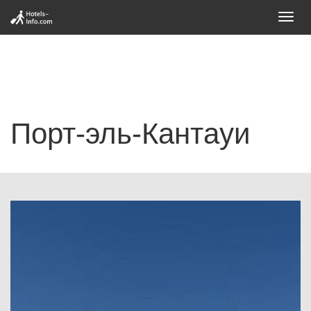
Toggl
navig
Порт-эль-Кантауи