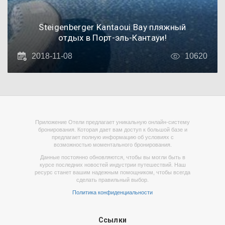
Steigenberger Kantaoui Bay пляжный
отдых в Порт-эль-Кантауи!
2018-11-08
10620
Приложение Отели предлагает уникальную онлайн-систему
бронирования. Которая дает вам доступ к большой базе и
предлагает полную информацию об условиях с
возможностью моментального бронирования.
Данные постоянно обновляются, чтобы вы могли быть в
курсе последних новостей индустрии путешествий. Наш
ресурс станет вашим надежным помощником, чтобы всегда
сделать правильный выбор.
Политика конфиденциальности
Ссылки