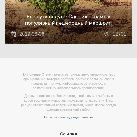
Все пути ведут в Сантьяго: самый
популярный пешеходный маршрут.
2019-06-08
12701
Приложение Отели предлагает уникальную онлайн-систему
бронирования. Которая дает вам доступ к большой базе и
предлагает полную информацию об условиях с
возможностью моментального бронирования.
Данные постоянно обновляются, чтобы вы могли быть в
курсе последних новостей индустрии путешествий. Наш
ресурс станет вашим надежным помощником, чтобы всегда
сделать правильный выбор.
Политика конфиденциальности
Ссылки