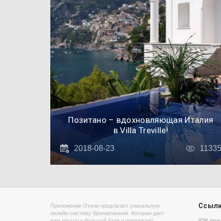
Позитано – вдохновляющая Италия
в Villa Treville!
2018-08-23
1133
Ссыл
Приложение Отели предлагает уникальную
онлайн-систему бронирования. Которая дает
вам доступ к большой базе и предлагает